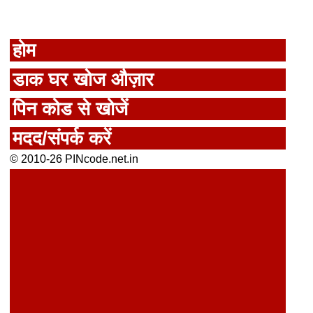
होम
डाक घर खोज औज़ार
पिन कोड से खोजें
मदद/संपर्क करें
© 2010-26 PINcode.net.in