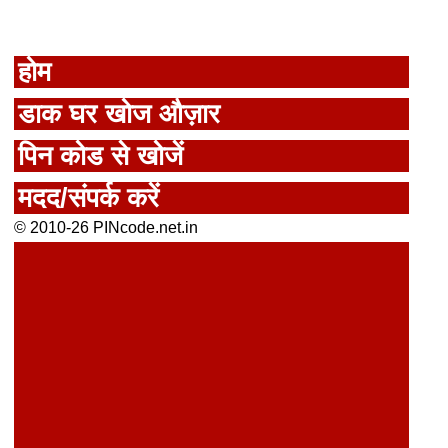
होम
डाक घर खोज औज़ार
पिन कोड से खोजें
मदद/संपर्क करें
© 2010-26 PINcode.net.in