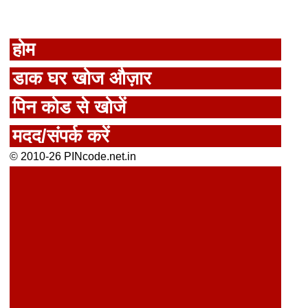
होम
डाक घर खोज औज़ार
पिन कोड से खोजें
मदद/संपर्क करें
© 2010-26 PINcode.net.in