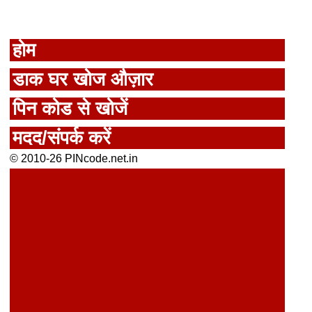
होम
डाक घर खोज औज़ार
पिन कोड से खोजें
मदद/संपर्क करें
© 2010-26 PINcode.net.in