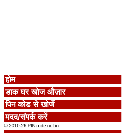
होम
डाक घर खोज औज़ार
पिन कोड से खोजें
मदद/संपर्क करें
© 2010-26 PINcode.net.in