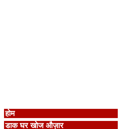
होम
डाक घर खोज औज़ार