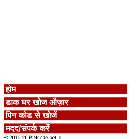
होम
डाक घर खोज औज़ार
पिन कोड से खोजें
मदद/संपर्क करें
© 2010-26 PINcode.net.in