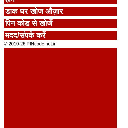
डाक घर खोज औज़ार
पिन कोड से खोजें
मदद/संपर्क करें
© 2010-26 PINcode.net.in