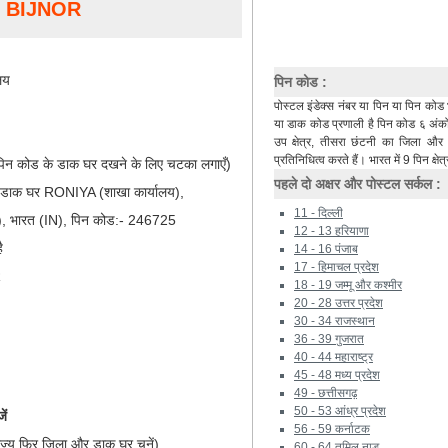
, BIJNOR
लय
पिन कोड :
पोस्टल इंडेक्स नंबर या पिन या पिन कोड 
या डाक कोड प्रणाली है पिन कोड ६ अंकों 
उप क्षेत्र, तीसरा छंटनी का जिला औ
प्रतिनिधित्व करते हैं। भारत में 9 पिन क्षेत्
िन कोड के डाक घर दखने के लिए चटका लगाएँ)
पहले दो अक्षर और पोस्टल सर्कल :
, डाक घर RONIYA (शाखा कार्यालय),
11 - दिल्ली
), भारत (IN), पिन कोड:- 246725
12 - 13 हरियाणा
ै
14 - 16 पंजाब
17 - हिमाचल प्रदेश
R
18 - 19 जम्मू और कश्मीर
20 - 28 उत्तर प्रदेश
30 - 34 राजस्थान
36 - 39 गुजरात
40 - 44 महाराष्ट्र
45 - 48 मध्य प्रदेश
49 - छत्तीसगढ़
50 - 53 आंध्र प्रदेश
ें
56 - 59 कर्नाटक
ाज्य फिर जिला और डाक घर चुनें)
60 - 64 तमिल नाडू