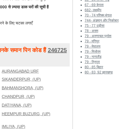
67 - 69 केरला
0 से ज़्यादा डाक घरों की सूची है
682- लक्षद्वीप
70 - 74 पश्चिम बंगाल
744- अंडमान और निकोबार
रने के लिए चटका लगाएँ
75 - 77 उड़ीसा
78 - असम
79 - अरुणाचल प्रदेश
79 - मणिपुर
79 - मेघालय
नके समान पिन कोड हैं
246725
79 - मिजोरम
79 - नागालैंड
79 - त्रिपुरा
80 - 85 बिहार
AURANGABAD URF
80 - 83, 92 झारखण्ड
SIKANDERPUR, (UP)
BAHMANSHORA, (UP)
CHANDPUR, (UP)
DATIYANA, (UP)
HEEMPUR BUZURG, (UP)
IMLIYA, (UP)