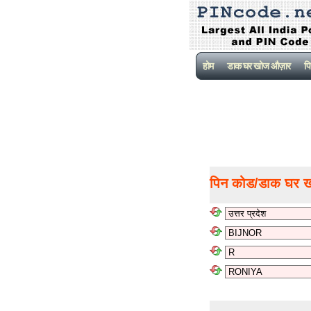
होम
डाक घर खोज औज़ार
पि
पिन कोड/डाक घर 