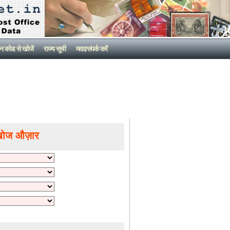
न कोड से खोजें
राज्य सूची
मदद/संपर्क करें
खोज औज़ार