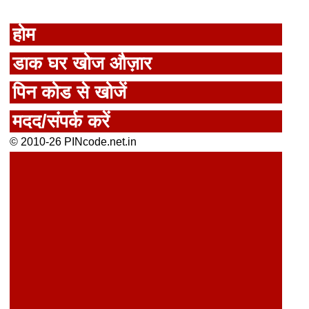
होम
डाक घर खोज औज़ार
पिन कोड से खोजें
मदद/संपर्क करें
© 2010-26 PINcode.net.in