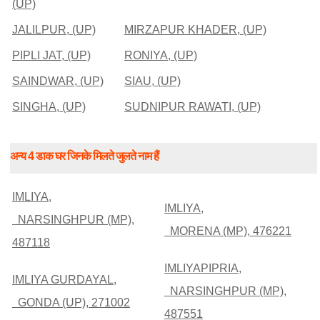
(UP)
JALILPUR, (UP)
MIRZAPUR KHADER, (UP)
PIPLI JAT, (UP)
RONIYA, (UP)
SAINDWAR, (UP)
SIAU, (UP)
SINGHA, (UP)
SUDNIPUR RAWATI, (UP)
अन्य 4 डाक घर जिनके मिलते जुलते नाम हैं
IMLIYA,
IMLIYA,
NARSINGHPUR (MP),
MORENA (MP), 476221
487118
IMLIYAPIPRIA,
IMLIYA GURDAYAL,
NARSINGHPUR (MP),
GONDA (UP), 271002
487551