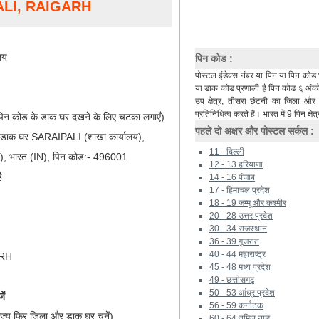
ALI, RAIGARH
लय
पिन कोड :
पोस्टल इंडेक्स नंबर या पिन या पिन कोड 
या डाक कोड प्रणाली है पिन कोड ६ अंकों 
उप क्षेत्र, तीसरा छंटनी का जिला औ
प्रतिनिधित्व करते हैं। भारत में 9 पिन क्षेत्
िन कोड के डाक घर दखने के लिए चटका लगाएँ)
पहले दो अक्षर और पोस्टल सर्कल :
, डाक घर SARAIPALI (शाखा कार्यालय),
11 - दिल्ली
, भारत (IN), पिन कोड:- 496001
12 - 13 हरियाणा
ै
14 - 16 पंजाब
17 - हिमाचल प्रदेश
18 - 19 जम्मू और कश्मीर
20 - 28 उत्तर प्रदेश
30 - 34 राजस्थान
36 - 39 गुजरात
40 - 44 महाराष्ट्र
ARH
45 - 48 मध्य प्रदेश
49 - छत्तीसगढ़
50 - 53 आंध्र प्रदेश
ें
56 - 59 कर्नाटक
ाज्य फिर जिला और डाक घर चुनें)
60 - 64 तमिल नाडू