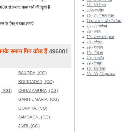
67 - 69 केरला
0 से ज़्यादा डाक घरों की सूची है
682- लक्षद्वीप
70 - 74 पश्चिम बंगाल
744- अंडमान और निकोबार
रने के लिए चटका लगाएँ
75 - 77 उड़ीसा
78 - असम
79 - अरुणाचल प्रदेश
79 - मणिपुर
79 - मेघालय
नके समान पिन कोड हैं
496001
79 - मिजोरम
79 - नागालैंड
79 - त्रिपुरा
80 - 85 बिहार
BANORA, (CG)
80 - 83, 92 झारखण्ड
BOIRDADAR, (CG)
 (CG)
CHHATAMURA, (CG)
GARH-UMARIA, (CG)
GORKHA, (CG)
JAMGAON, (CG)
JIVRI, (CG)