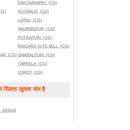
KANTAAHARDI, (CG)
CG)
KOTARLIA, (CG)
LOING, (CG)
NAURNGPUR, (CG)
PUTKAPURI, (CG)
RAIGARH JUTE MILL, (CG)
AR, (CG)
SAMBALPURI, (CG)
TARKELA, (CG)
USROT, (CG)
 मिलता जुलता नाम है
 493558