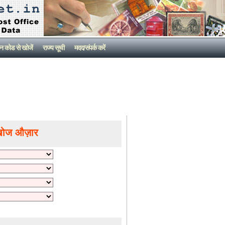
न कोड से खोजें
राज्य सूची
मदद/संपर्क करें
खोज औज़ार