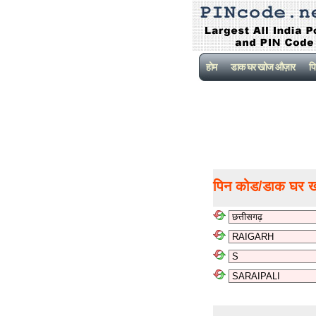
होम
डाक घर खोज औज़ार
पि
पिन कोड/डाक घर 