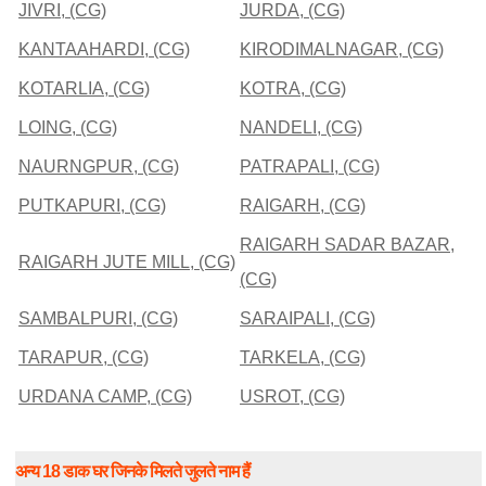
JIVRI, (CG)
JURDA, (CG)
KANTAAHARDI, (CG)
KIRODIMALNAGAR, (CG)
KOTARLIA, (CG)
KOTRA, (CG)
LOING, (CG)
NANDELI, (CG)
NAURNGPUR, (CG)
PATRAPALI, (CG)
PUTKAPURI, (CG)
RAIGARH, (CG)
RAIGARH SADAR BAZAR,
RAIGARH JUTE MILL, (CG)
(CG)
SAMBALPURI, (CG)
SARAIPALI, (CG)
TARAPUR, (CG)
TARKELA, (CG)
URDANA CAMP, (CG)
USROT, (CG)
अन्य 18 डाक घर जिनके मिलते जुलते नाम हैं