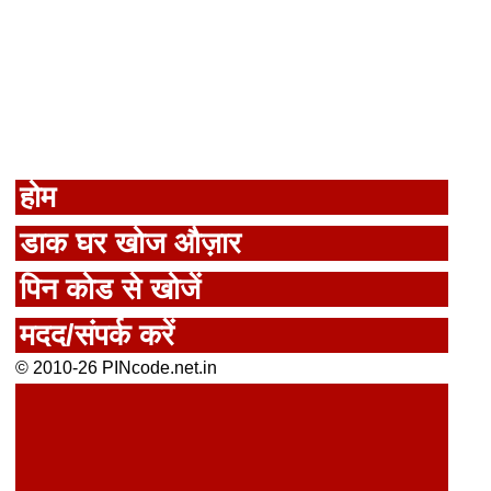
होम
डाक घर खोज औज़ार
पिन कोड से खोजें
मदद/संपर्क करें
© 2010-26 PINcode.net.in