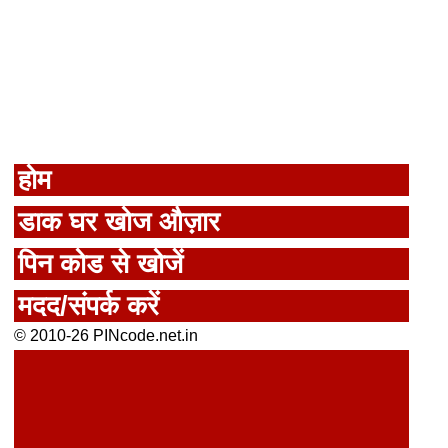
होम
डाक घर खोज औज़ार
पिन कोड से खोजें
मदद/संपर्क करें
© 2010-26 PINcode.net.in