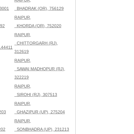
RAIPUR,
3001
BHADRAK (OR), 756129
RAIPUR,
92
KHORDA (OR), 752020
RAIPUR,
CHITTORGARH (RJ),
144411
312619
RAIPUR,
SAWAI MADHOPUR (RJ),
322219
RAIPUR,
SIROHI (RJ), 307513
RAIPUR,
203
GHAZIPUR (UP), 275204
RAIPUR,
202
SONBHADRA (UP), 231213