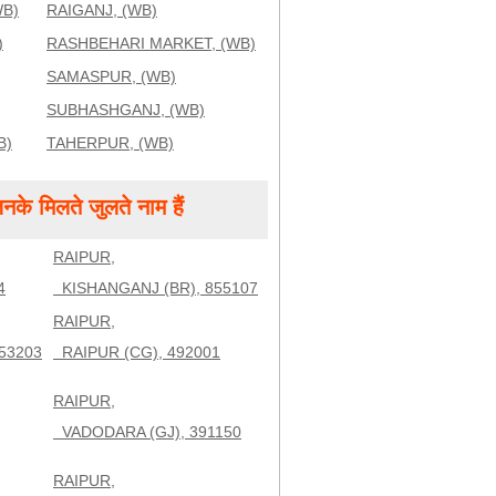
WB)
RAIGANJ, (WB)
)
RASHBEHARI MARKET, (WB)
SAMASPUR, (WB)
SUBHASHGANJ, (WB)
B)
TAHERPUR, (WB)
के मिलते जुलते नाम हैं
RAIPUR,
4
KISHANGANJ (BR), 855107
RAIPUR,
53203
RAIPUR (CG), 492001
RAIPUR,
,
VADODARA (GJ), 391150
RAIPUR,