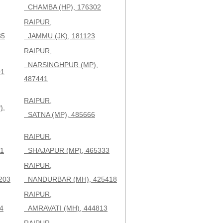
CHAMBA (HP), 176302
RAIPUR,
85
JAMMU (JK), 181123
RAIPUR,
NARSINGHPUR (MP),
01
487441
RAIPUR,
),
SATNA (MP), 485666
RAIPUR,
1
SHAJAPUR (MP), 465333
RAIPUR,
203
NANDURBAR (MH), 425418
RAIPUR,
4
AMRAVATI (MH), 444813