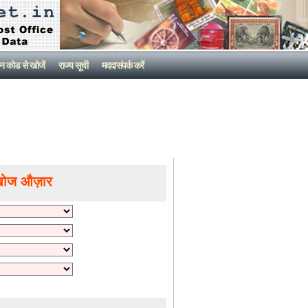
न कोड से खोजें
राज्य सूची
मदद/संपर्क करें
खोज औज़ार