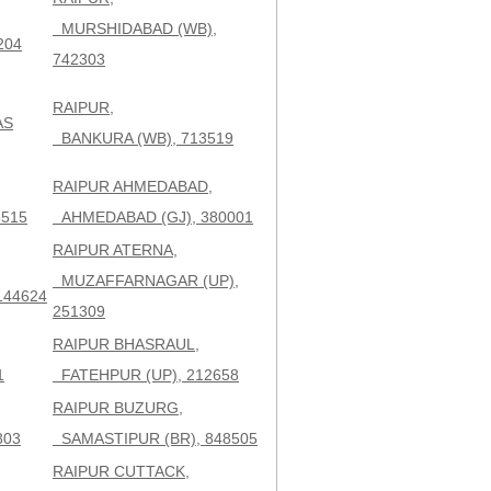
MURSHIDABAD (WB),
204
742303
RAIPUR,
AS
BANKURA (WB), 713519
RAIPUR AHMEDABAD,
3515
AHMEDABAD (GJ), 380001
RAIPUR ATERNA,
MUZAFFARNAGAR (UP),
144624
251309
RAIPUR BHASRAUL,
1
FATEHPUR (UP), 212658
RAIPUR BUZURG,
803
SAMASTIPUR (BR), 848505
RAIPUR CUTTACK,