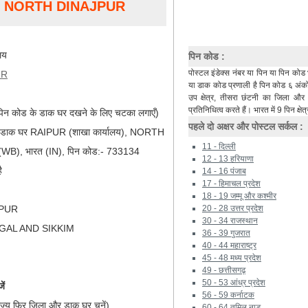
R, NORTH DINAJPUR
लय
पिन कोड :
पोस्टल इंडेक्स नंबर या पिन या पिन कोड 
UR
या डाक कोड प्रणाली है पिन कोड ६ अंकों 
उप क्षेत्र, तीसरा छंटनी का जिला औ
प्रतिनिधित्व करते हैं। भारत में 9 पिन क्षेत्
िन कोड के डाक घर दखने के लिए चटका लगाएँ)
पहले दो अक्षर और पोस्टल सर्कल :
), डाक घर RAIPUR (शाखा कार्यालय), NORTH
11 - दिल्ली
(WB), भारत (IN), पिन कोड:- 733134
12 - 13 हरियाणा
ै
14 - 16 पंजाब
17 - हिमाचल प्रदेश
18 - 19 जम्मू और कश्मीर
JPUR
20 - 28 उत्तर प्रदेश
30 - 34 राजस्थान
GAL AND SIKKIM
36 - 39 गुजरात
40 - 44 महाराष्ट्र
45 - 48 मध्य प्रदेश
49 - छत्तीसगढ़
50 - 53 आंध्र प्रदेश
ें
56 - 59 कर्नाटक
ाज्य फिर जिला और डाक घर चुनें)
60 - 64 तमिल नाडू