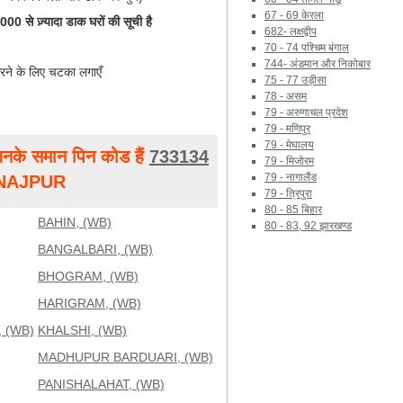
67 - 69 केरला
0 से ज़्यादा डाक घरों की सूची है
682- लक्षद्वीप
70 - 74 पश्चिम बंगाल
744- अंडमान और निकोबार
रने के लिए चटका लगाएँ
75 - 77 उड़ीसा
78 - असम
79 - अरुणाचल प्रदेश
79 - मणिपुर
79 - मेघालय
नके समान पिन कोड हैं
733134
79 - मिजोरम
79 - नागालैंड
INAJPUR
79 - त्रिपुरा
80 - 85 बिहार
BAHIN, (WB)
80 - 83, 92 झारखण्ड
BANGALBARI, (WB)
BHOGRAM, (WB)
HARIGRAM, (WB)
 (WB)
KHALSHI, (WB)
MADHUPUR BARDUARI, (WB)
PANISHALAHAT, (WB)