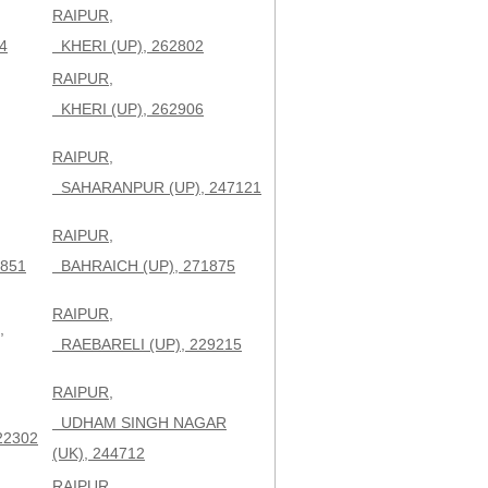
RAIPUR,
4
KHERI (UP), 262802
RAIPUR,
KHERI (UP), 262906
RAIPUR,
SAHARANPUR (UP), 247121
RAIPUR,
851
BAHRAICH (UP), 271875
RAIPUR,
,
RAEBARELI (UP), 229215
RAIPUR,
UDHAM SINGH NAGAR
22302
(UK), 244712
RAIPUR,