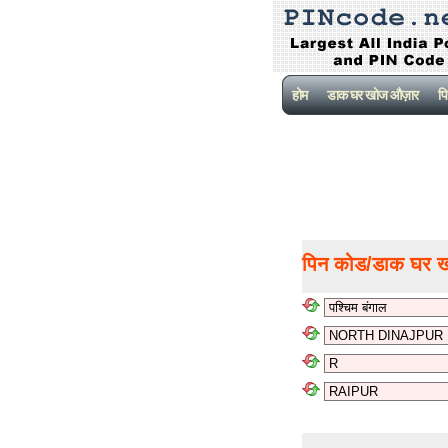
होम
डाक घर खोज औज़ार
पि
पिन कोड/डाक घर 