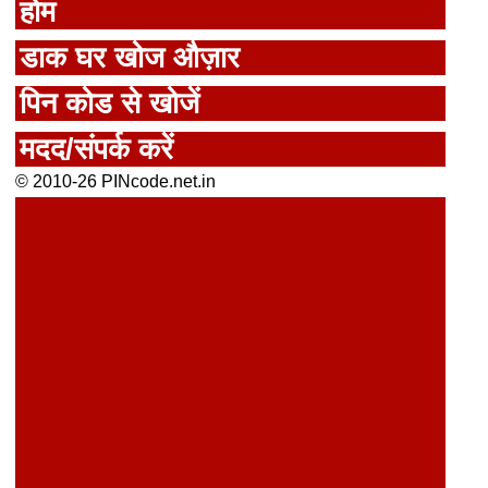
होम
डाक घर खोज औज़ार
पिन कोड से खोजें
मदद/संपर्क करें
© 2010-26 PINcode.net.in