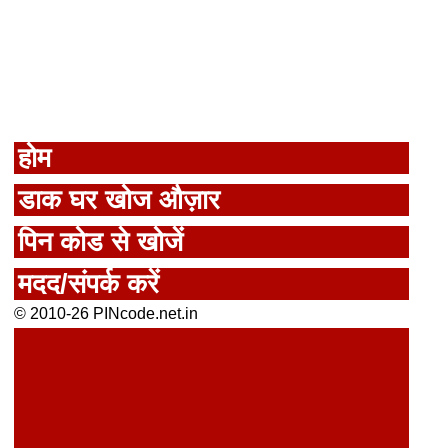
होम
डाक घर खोज औज़ार
पिन कोड से खोजें
मदद/संपर्क करें
© 2010-26 PINcode.net.in