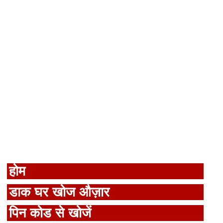
होम
डाक घर खोज औज़ार
पिन कोड से खोजें