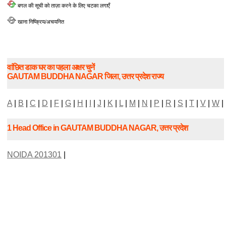
बगल की सूची को ताज़ा करने के लिए चटका लगाएँ
खाना निष्क्रिय/अचयनित
वांछित डाक घर का पहला अक्षर चुनें
GAUTAM BUDDHA NAGAR जिला, उत्तर प्रदेश राज्य
A
|
B
|
C
|
D
|
F
|
G
|
H
|
I
|
J
|
K
|
L
|
M
|
N
|
P
|
R
|
S
|
T
|
V
|
W
|
1 Head Office in GAUTAM BUDDHA NAGAR, उत्तर प्रदेश
NOIDA 201301
|