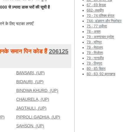
67 - 69 केरला
0 से ज़्यादा डाक घरों की सूची है
682- लक्षद्वीप
70 - 74 पश्चिम बंगाल
744- अंडमान और निकोबार
रने के लिए चटका लगाएँ
75 - 77 उड़ीसा
78 - असम
79 - अरुणाचल प्रदेश
79 - मणिपुर
79 - मेघालय
नके समान पिन कोड हैं
206125
79 - मिजोरम
79 - नागालैंड
79 - त्रिपुरा
80 - 85 बिहार
BANSARI, (UP)
80 - 83, 92 झारखण्ड
BIDAURI, (UP)
BINDWA KHURD, (UP)
CHAURELA, (UP)
JAGTAULI, (UP)
P)
PIPROLI GADHIA, (UP)
SAHSON, (UP)