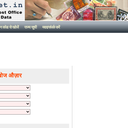
न कोड से खोजें
राज्य सूची
मदद/संपर्क करें
खोज औज़ार