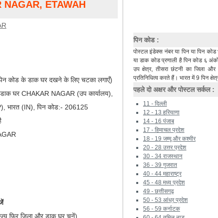
R NAGAR, ETAWAH
AR
पिन कोड :
पोस्टल इंडेक्स नंबर या पिन या पिन कोड 
या डाक कोड प्रणाली है पिन कोड ६ अंकों 
उप क्षेत्र, तीसरा छंटनी का जिला औ
प्रतिनिधित्व करते हैं। भारत में 9 पिन क्षेत्
िन कोड के डाक घर दखने के लिए चटका लगाएँ)
पहले दो अक्षर और पोस्टल सर्कल :
र), डाक घर CHAKAR NAGAR (उप कार्यालय),
11 - दिल्ली
), भारत (IN), पिन कोड:- 206125
12 - 13 हरियाणा
ै
14 - 16 पंजाब
17 - हिमाचल प्रदेश
NAGAR
18 - 19 जम्मू और कश्मीर
20 - 28 उत्तर प्रदेश
30 - 34 राजस्थान
36 - 39 गुजरात
40 - 44 महाराष्ट्र
45 - 48 मध्य प्रदेश
49 - छत्तीसगढ़
50 - 53 आंध्र प्रदेश
ें
56 - 59 कर्नाटक
ाज्य फिर जिला और डाक घर चुनें)
60 - 64 तमिल नाडू