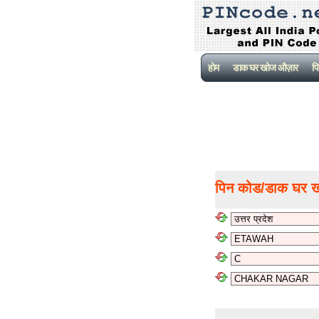
होम
डाक घर खोज औज़ार
पि
पिन कोड/डाक घर 