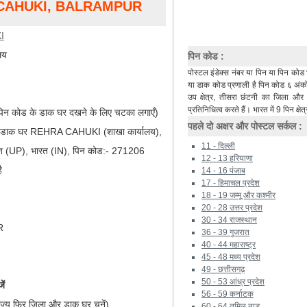
 CAHUKI, BALRAMPUR
I
लय
पिन कोड :
पोस्टल इंडेक्स नंबर या पिन या पिन कोड 
या डाक कोड प्रणाली है पिन कोड ६ अंकों 
उप क्षेत्र, तीसरा छंटनी का जिला औ
प्रतिनिधित्व करते हैं। भारत में 9 पिन क्षेत्
िन कोड के डाक घर दखने के लिए चटका लगाएँ)
पहले दो अक्षर और पोस्टल सर्कल :
), डाक घर REHRA CAHUKI (शाखा कार्यालय),
11 - दिल्ली
 (UP), भारत (IN), पिन कोड:- 271206
12 - 13 हरियाणा
ै
14 - 16 पंजाब
17 - हिमाचल प्रदेश
18 - 19 जम्मू और कश्मीर
20 - 28 उत्तर प्रदेश
30 - 34 राजस्थान
R
36 - 39 गुजरात
40 - 44 महाराष्ट्र
45 - 48 मध्य प्रदेश
49 - छत्तीसगढ़
50 - 53 आंध्र प्रदेश
ें
56 - 59 कर्नाटक
ाज्य फिर जिला और डाक घर चुनें)
60 - 64 तमिल नाडू