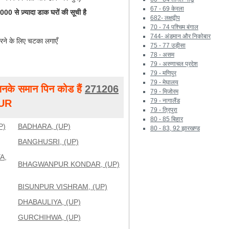
67 - 69 केरला
0 से ज़्यादा डाक घरों की सूची है
682- लक्षद्वीप
70 - 74 पश्चिम बंगाल
744- अंडमान और निकोबार
रने के लिए चटका लगाएँ
75 - 77 उड़ीसा
78 - असम
79 - अरुणाचल प्रदेश
79 - मणिपुर
79 - मेघालय
नके समान पिन कोड हैं
271206
79 - मिजोरम
79 - नागालैंड
UR
79 - त्रिपुरा
80 - 85 बिहार
P)
BADHARA, (UP)
80 - 83, 92 झारखण्ड
BANGHUSRI, (UP)
A,
BHAGWANPUR KONDAR, (UP)
BISUNPUR VISHRAM, (UP)
DHABAULIYA, (UP)
GURCHIHWA, (UP)