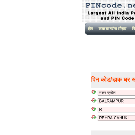
होम
डाक घर खोज औज़ार
पि
पिन कोड/डाक घर 