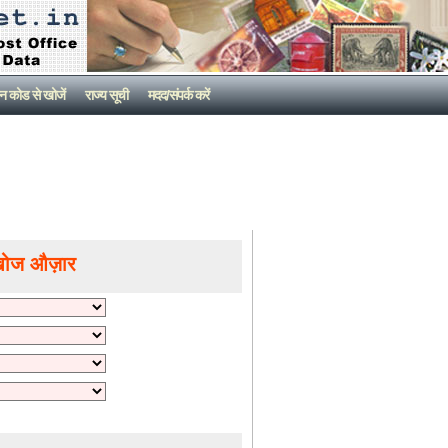
न कोड से खोजें
राज्य सूची
मदद/संपर्क करें
खोज औज़ार