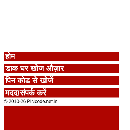
होम
डाक घर खोज औज़ार
पिन कोड से खोजें
मदद/संपर्क करें
© 2010-26 PINcode.net.in