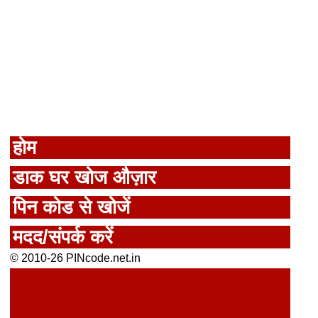
होम
डाक घर खोज औज़ार
पिन कोड से खोजें
मदद/संपर्क करें
© 2010-26 PINcode.net.in