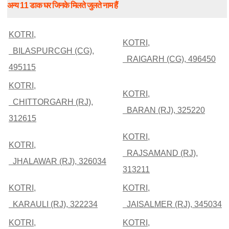
अन्य 11 डाक घर जिनके मिलते जुलते नाम हैं
KOTRI,
KOTRI,
BILASPURCGH (CG),
RAIGARH (CG), 496450
495115
KOTRI,
KOTRI,
CHITTORGARH (RJ),
BARAN (RJ), 325220
312615
KOTRI,
KOTRI,
RAJSAMAND (RJ),
JHALAWAR (RJ), 326034
313211
KOTRI,
KOTRI,
KARAULI (RJ), 322234
JAISALMER (RJ), 345034
KOTRI,
KOTRI,