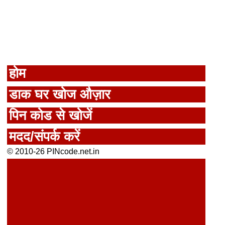
होम
डाक घर खोज औज़ार
पिन कोड से खोजें
मदद/संपर्क करें
© 2010-26 PINcode.net.in