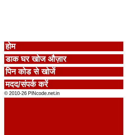
होम
डाक घर खोज औज़ार
पिन कोड से खोजें
मदद/संपर्क करें
© 2010-26 PINcode.net.in