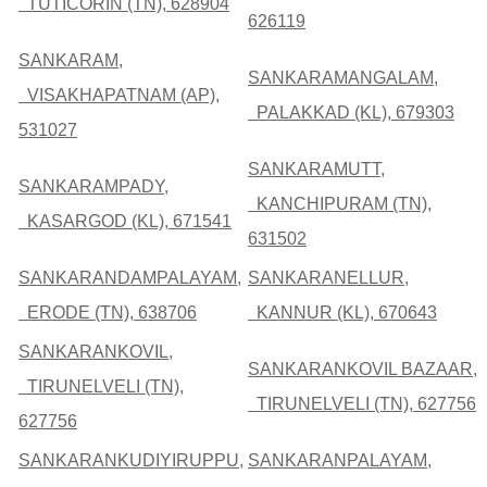
TUTICORIN (TN), 628904
626119
SANKARAM,
SANKARAMANGALAM,
VISAKHAPATNAM (AP),
PALAKKAD (KL), 679303
531027
SANKARAMUTT,
SANKARAMPADY,
KANCHIPURAM (TN),
KASARGOD (KL), 671541
631502
SANKARANDAMPALAYAM,
SANKARANELLUR,
ERODE (TN), 638706
KANNUR (KL), 670643
SANKARANKOVIL,
SANKARANKOVIL BAZAAR,
TIRUNELVELI (TN),
TIRUNELVELI (TN), 627756
627756
SANKARANKUDIYIRUPPU,
SANKARANPALAYAM,