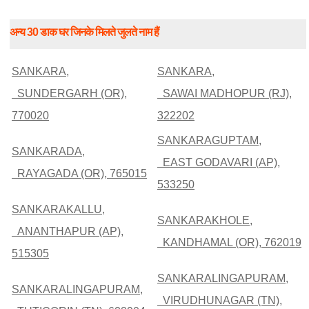
अन्य 30 डाक घर जिनके मिलते जुलते नाम हैं
SANKARA,
SANKARA,
SUNDERGARH (OR),
SAWAI MADHOPUR (RJ),
770020
322202
SANKARAGUPTAM,
SANKARADA,
EAST GODAVARI (AP),
RAYAGADA (OR), 765015
533250
SANKARAKALLU,
SANKARAKHOLE,
ANANTHAPUR (AP),
KANDHAMAL (OR), 762019
515305
SANKARALINGAPURAM,
SANKARALINGAPURAM,
VIRUDHUNAGAR (TN),