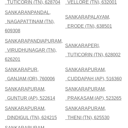
TUTICORIN (TN), 628704
VELLORE (TN), 632001
SANKARANPANDAL,
SANKARAPALAYAM,
NAGAPATTINAM (TN),
ERODE (TN), 638501
609308
SANKARAPANDIAPURAM,
SANKARAPERI,
VIRUDHUNAGAR (TN),
TUTICORIN (TN), 628002
626201
SANKARAPUR,
SANKARAPURAM,
GANJAM (OR), 760006
CUDDAPAH (AP), 516360
SANKARAPURAM,
SANKARAPURAM,
GUNTUR (AP), 522614
PRAKASAM (AP), 523265
SANKARAPURAM,
SANKARAPURAM,
DINDIGUL (TN), 624215
THENI (TN), 625530
SANKARAPURAM