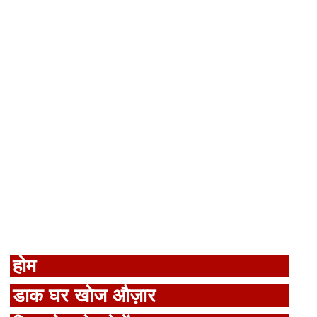
होम
डाक घर खोज औज़ार