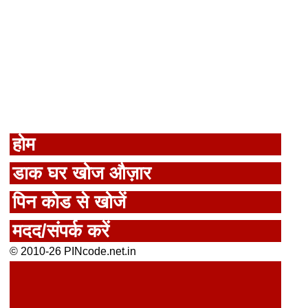
होम
डाक घर खोज औज़ार
पिन कोड से खोजें
मदद/संपर्क करें
© 2010-26 PINcode.net.in