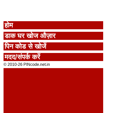
होम
डाक घर खोज औज़ार
पिन कोड से खोजें
मदद/संपर्क करें
© 2010-26 PINcode.net.in