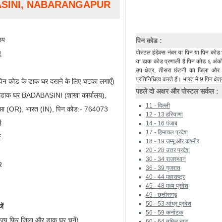
ASINI, NABARANGAPUR
लय
पिन कोड :
पोस्टल इंडेक्स नंबर या पिन या पिन कोड 
R
या डाक कोड प्रणाली है पिन कोड ६ अंकों 
उप क्षेत्र, तीसरा छंटनी का जिला औ
प्रतिनिधित्व करते हैं। भारत में 9 पिन क्षेत्
िन कोड के डाक घर दखने के लिए चटका लगाएँ)
पहले दो अक्षर और पोस्टल सर्कल :
), डाक घर BADABASINI (शाखा कार्यालय),
11 - दिल्ली
OR), भारत (IN), पिन कोड:- 764073
12 - 13 हरियाणा
ै
14 - 16 पंजाब
17 - हिमाचल प्रदेश
E
18 - 19 जम्मू और कश्मीर
20 - 28 उत्तर प्रदेश
30 - 34 राजस्थान
R
36 - 39 गुजरात
40 - 44 महाराष्ट्र
45 - 48 मध्य प्रदेश
49 - छत्तीसगढ़
50 - 53 आंध्र प्रदेश
ें
56 - 59 कर्नाटक
ाज्य फिर जिला और डाक घर चुनें)
60 - 64 तमिल नाडू