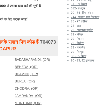
67 - 69 केरला
0 से ज़्यादा डाक घरों की सूची है
682- लक्षद्वीप
70 - 74 पश्चिम बंगाल
744- अंडमान और निकोबार
रने के लिए चटका लगाएँ
75 - 77 उड़ीसा
78 - असम
79 - अरुणाचल प्रदेश
79 - मणिपुर
79 - मेघालय
नके समान पिन कोड हैं
764073
79 - मिजोरम
79 - नागालैंड
NGAPUR
79 - त्रिपुरा
80 - 85 बिहार
BADABHARANDI, (OR)
80 - 83, 92 झारखण्ड
BEHEDA, (OR)
BHAMINI, (OR)
BURJA, (OR)
DHODRA, (OR)
JAMRANDA, (OR)
MURTUMA, (OR)