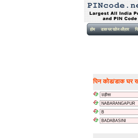
होम
डाक घर खोज औज़ार
पि
पिन कोड/डाक घर 