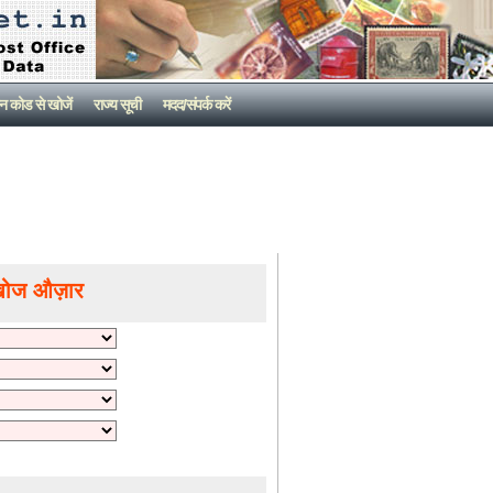
न कोड से खोजें
राज्य सूची
मदद/संपर्क करें
खोज औज़ार