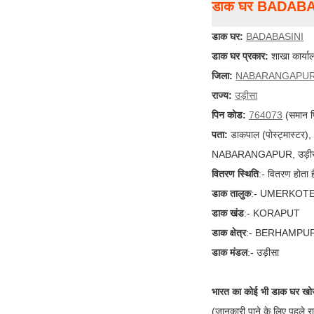
डाक घर BADAB
डाक घर:
BADABASINI
डाक घर प्रकार:
शाखा कार्या
जिला:
NABARANGAPU
राज्य:
उड़ीसा
पिन कोड:
764073
(समान प
पता:
डाकपाल (पोस्ट्मास्टर
NABARANGAPUR, उड़ीसा (
वितरण स्थिति
:- वितरण होता ह
डाक तालुक
:- UMERKOT
डाक खंड
:- KORAPUT
डाक क्षेत्र
:- BERHAMPU
डाक मंडल
:- उड़ीसा
भारत का कोई भी डाक घर खोज
(जानकारी पाने के लिए पहले र