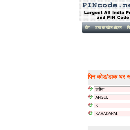
होम
डाक घर खोज औज़ार
पि
पिन कोड/डाक घर 