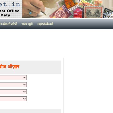
न कोड से खोजें
राज्य सूची
मदद/संपर्क करें
खोज औज़ार