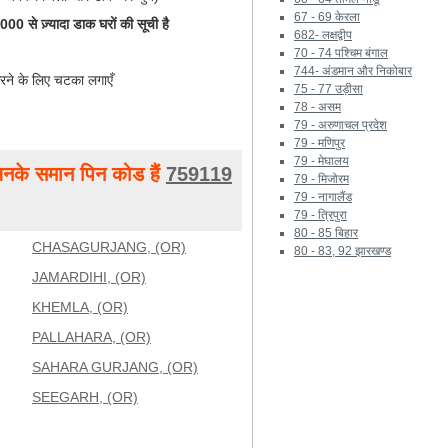
67 - 69 केरला
0 से ज़्यादा डाक घरों की सूची है
682- लक्षद्वीप
70 - 74 पश्चिम बंगाल
744- अंडमान और निकोबार
रने के लिए चटका लगाएँ
75 - 77 उड़ीसा
78 - असम
79 - अरुणाचल प्रदेश
79 - मणिपुर
79 - मेघालय
नके समान पिन कोड हैं
759119
79 - मिजोरम
79 - नागालैंड
79 - त्रिपुरा
80 - 85 बिहार
CHASAGURJANG, (OR)
80 - 83, 92 झारखण्ड
JAMARDIHI, (OR)
KHEMLA, (OR)
PALLAHARA, (OR)
SAHARA GURJANG, (OR)
SEEGARH, (OR)