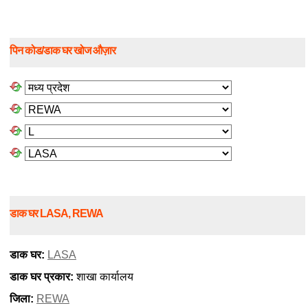
पिन कोड/डाक घर खोज औज़ार
डाक घर LASA, REWA
डाक घर:
LASA
डाक घर प्रकार:
शाखा कार्यालय
जिला:
REWA