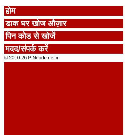
होम
डाक घर खोज औज़ार
पिन कोड से खोजें
मदद/संपर्क करें
© 2010-26 PINcode.net.in