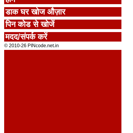
डाक घर खोज औज़ार
पिन कोड से खोजें
मदद/संपर्क करें
© 2010-26 PINcode.net.in