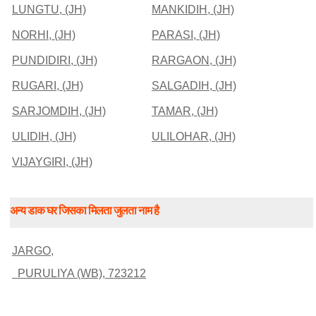
LUNGTU, (JH)
MANKIDIH, (JH)
NORHI, (JH)
PARASI, (JH)
PUNDIDIRI, (JH)
RARGAON, (JH)
RUGARI, (JH)
SALGADIH, (JH)
SARJOMDIH, (JH)
TAMAR, (JH)
ULIDIH, (JH)
ULILOHAR, (JH)
VIJAYGIRI, (JH)
अन्य डाक घर जिसका मिलता जुलता नाम है
JARGO,
PURULIYA (WB), 723212