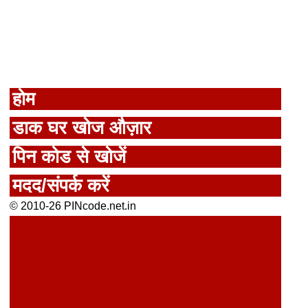
होम
डाक घर खोज औज़ार
पिन कोड से खोजें
मदद/संपर्क करें
© 2010-26 PINcode.net.in