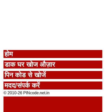
होम
डाक घर खोज औज़ार
पिन कोड से खोजें
मदद/संपर्क करें
© 2010-26 PINcode.net.in