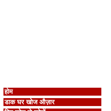
होम
डाक घर खोज औज़ार