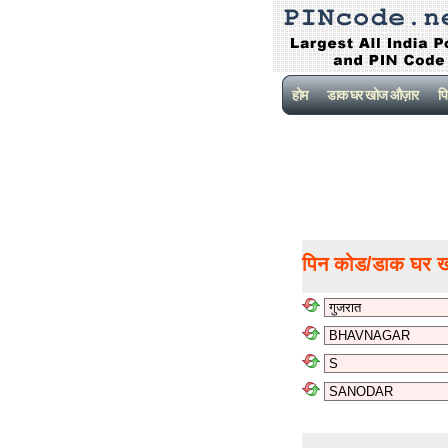
होम
डाक घर खोज औज़ार
पि
पिन कोड/डाक घर 