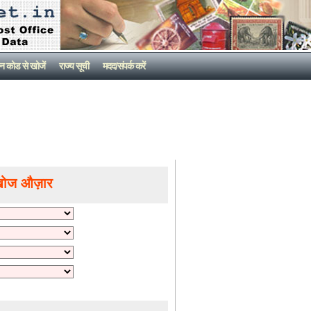
न कोड से खोजें
राज्य सूची
मदद/संपर्क करें
खोज औज़ार