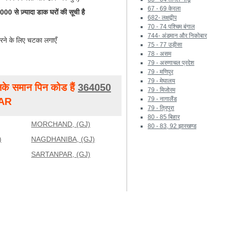
67 - 69 केरला
0 से ज़्यादा डाक घरों की सूची है
682- लक्षद्वीप
70 - 74 पश्चिम बंगाल
744- अंडमान और निकोबार
रने के लिए चटका लगाएँ
75 - 77 उड़ीसा
78 - असम
79 - अरुणाचल प्रदेश
79 - मणिपुर
79 - मेघालय
के समान पिन कोड हैं
364050
79 - मिजोरम
79 - नागालैंड
AR
79 - त्रिपुरा
80 - 85 बिहार
MORCHAND, (GJ)
80 - 83, 92 झारखण्ड
)
NAGDHANIBA, (GJ)
SARTANPAR, (GJ)