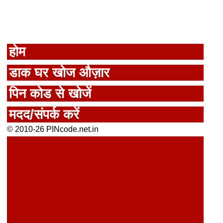
होम
डाक घर खोज औज़ार
पिन कोड से खोजें
मदद/संपर्क करें
© 2010-26 PINcode.net.in