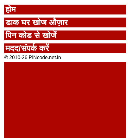
होम
डाक घर खोज औज़ार
पिन कोड से खोजें
मदद/संपर्क करें
© 2010-26 PINcode.net.in