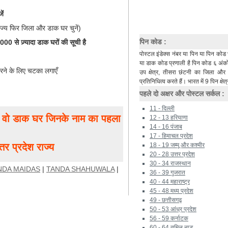
ें
ाज्य फिर जिला और डाक घर चुनें)
पिन कोड :
0 से ज़्यादा डाक घरों की सूची है
पोस्टल इंडेक्स नंबर या पिन या पिन कोड 
या डाक कोड प्रणाली है पिन कोड ६ अंकों 
रने के लिए चटका लगाएँ
उप क्षेत्र, तीसरा छंटनी का जिला औ
प्रतिनिधित्व करते हैं। भारत में 9 पिन क्षेत्
पहले दो अक्षर और पोस्टल सर्कल :
11 - दिल्ली
ं, वो डाक घर जिनके नाम का पहला
12 - 13 हरियाणा
14 - 16 पंजाब
17 - हिमाचल प्रदेश
र प्रदेश राज्य
18 - 19 जम्मू और कश्मीर
20 - 28 उत्तर प्रदेश
30 - 34 राजस्थान
NDA MAIDAS
|
TANDA SHAHUWALA
|
36 - 39 गुजरात
40 - 44 महाराष्ट्र
45 - 48 मध्य प्रदेश
49 - छत्तीसगढ़
50 - 53 आंध्र प्रदेश
56 - 59 कर्नाटक
60 - 64 तमिल नाडू