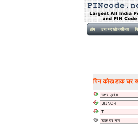
होम
डाक घर खोज औज़ार
पि
पिन कोड/डाक घर 