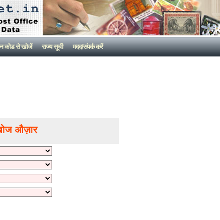
न कोड से खोजें
राज्य सूची
मदद/संपर्क करें
खोज औज़ार