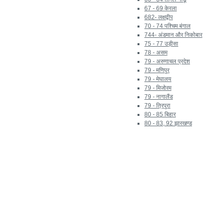
67 - 69 केरला
682- लक्षद्वीप
70 - 74 पश्चिम बंगाल
744- अंडमान और निकोबार
75 - 77 उड़ीसा
78 - असम
79 - अरुणाचल प्रदेश
79 - मणिपुर
79 - मेघालय
79 - मिजोरम
79 - नागालैंड
79 - त्रिपुरा
80 - 85 बिहार
80 - 83, 92 झारखण्ड