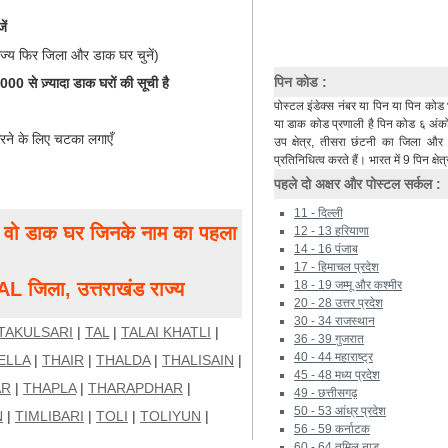
ें
ाज्य फिर जिला और डाक घर चुनें)
पिन कोड :
0 से ज़्यादा डाक घरों की सूची है
पोस्टल इंडेक्स नंबर या पिन या पिन कोड 
या डाक कोड प्रणाली है पिन कोड ६ अंकों 
रने के लिए चटका लगाएँ
उप क्षेत्र, तीसरा छंटनी का जिला औ
प्रतिनिधित्व करते हैं। भारत में 9 पिन क्षेत्
पहले दो अक्षर और पोस्टल सर्कल :
11 - दिल्ली
ं, वो डाक घर जिनके नाम का पहला
12 - 13 हरियाणा
14 - 16 पंजाब
17 - हिमाचल प्रदेश
िला, उत्तराखंड राज्य
18 - 19 जम्मू और कश्मीर
20 - 28 उत्तर प्रदेश
30 - 34 राजस्थान
TAKULSARI
|
TAL
|
TALAI KHATLI
|
36 - 39 गुजरात
40 - 44 महाराष्ट्र
ELLA
|
THAIR
|
THALDA
|
THALISAIN
|
45 - 48 मध्य प्रदेश
AR
|
THAPLA
|
THARAPDHAR
|
49 - छत्तीसगढ़
50 - 53 आंध्र प्रदेश
N
|
TIMLIBARI
|
TOLI
|
TOLIYUN
|
56 - 59 कर्नाटक
60 - 64 तमिल नाडू