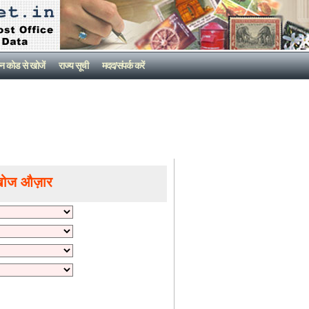
न कोड से खोजें
राज्य सूची
मदद/संपर्क करें
खोज औज़ार