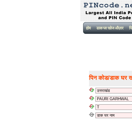
होम
डाक घर खोज औज़ार
पि
पिन कोड/डाक घर 