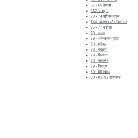
67 - 69 केरला
682- लक्षद्वीप
70 - 74 पश्चिम बंगाल
744- अंडमान और निकोबार
75 - 77 उड़ीसा
78 - असम
79 - अरुणाचल प्रदेश
79 - मणिपुर
79 - मेघालय
79 - मिजोरम
79 - नागालैंड
79 - त्रिपुरा
80 - 85 बिहार
80 - 83, 92 झारखण्ड