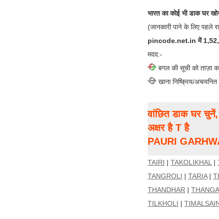
भारत का कोई भी डाक घर खोज
(जानकारी पाने के लिए पहले र
pincode.net.in में 1,52,00
मदद:-
बगल की सूची को ताज़ा क
खाना निष्क्रिय/अचयनित
वांछित डाक घर चुने
अक्षर है T है
PAURI GARHWAL ज
TAIRI
|
TAKOLIKHAL
|
TANGROLI
|
TARIA
|
T
THANDHAR
|
THANG
TILKHOLI
|
TIMALSAI