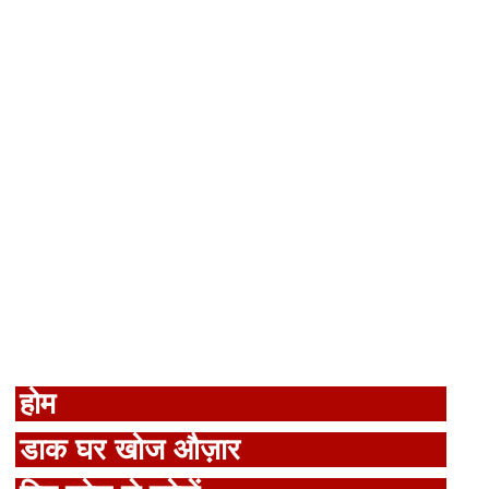
होम
डाक घर खोज औज़ार