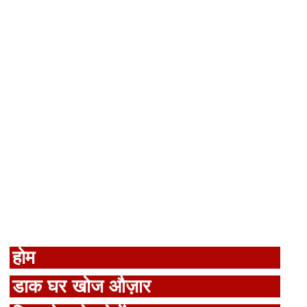
होम
डाक घर खोज औज़ार