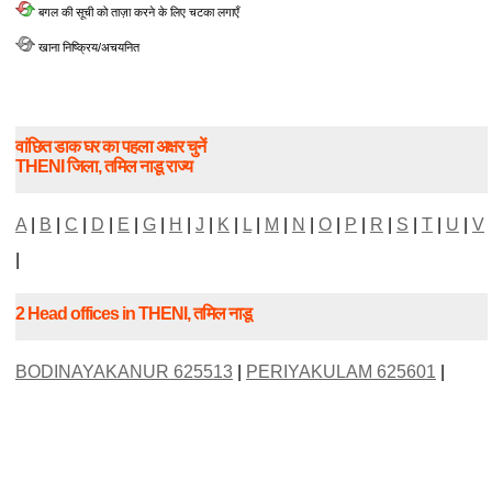
बगल की सूची को ताज़ा करने के लिए चटका लगाएँ
खाना निष्क्रिय/अचयनित
वांछित डाक घर का पहला अक्षर चुनें
THENI जिला, तमिल नाडू राज्य
A
|
B
|
C
|
D
|
E
|
G
|
H
|
J
|
K
|
L
|
M
|
N
|
O
|
P
|
R
|
S
|
T
|
U
|
V
|
2 Head offices in THENI, तमिल नाडू
BODINAYAKANUR 625513
|
PERIYAKULAM 625601
|