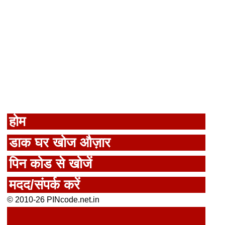
होम
डाक घर खोज औज़ार
पिन कोड से खोजें
मदद/संपर्क करें
© 2010-26 PINcode.net.in