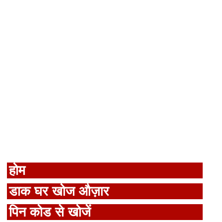
होम
डाक घर खोज औज़ार
पिन कोड से खोजें