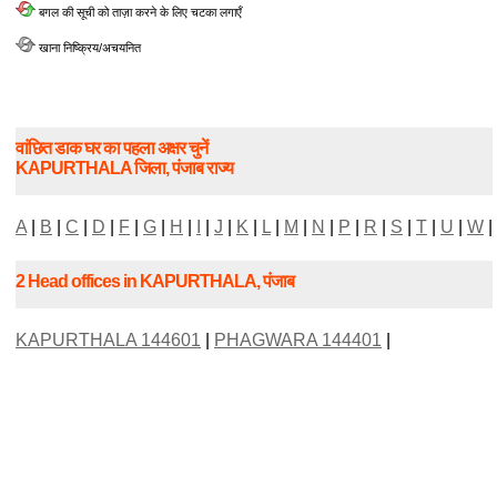
बगल की सूची को ताज़ा करने के लिए चटका लगाएँ
खाना निष्क्रिय/अचयनित
वांछित डाक घर का पहला अक्षर चुनें
KAPURTHALA जिला, पंजाब राज्य
A
|
B
|
C
|
D
|
F
|
G
|
H
|
I
|
J
|
K
|
L
|
M
|
N
|
P
|
R
|
S
|
T
|
U
|
W
|
2 Head offices in KAPURTHALA, पंजाब
KAPURTHALA 144601
|
PHAGWARA 144401
|