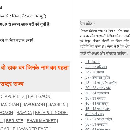
ें
ाज्य फिर जिला और डाक घर चुनें)
पिन कोड :
0 से ज़्यादा डाक घरों की सूची है
पोस्टल इंडेक्स नंबर या पिन या पिन कोड 
या डाक कोड प्रणाली है पिन कोड ६ अंकों 
रने के लिए चटका लगाएँ
उप क्षेत्र, तीसरा छंटनी का जिला औ
प्रतिनिधित्व करते हैं। भारत में 9 पिन क्षेत्
पहले दो अक्षर और पोस्टल सर्कल :
11 - दिल्ली
ं, वो डाक घर जिनके नाम का पहला
12 - 13 हरियाणा
14 - 16 पंजाब
17 - हिमाचल प्रदेश
्ट्र राज्य
18 - 19 जम्मू और कश्मीर
20 - 28 उत्तर प्रदेश
30 - 34 राजस्थान
DLAPUR E.D.
|
BALEGAON
|
36 - 39 गुजरात
40 - 44 महाराष्ट्र
BANDHAN
|
BAPUGAON
|
BASSEIN
|
45 - 48 मध्य प्रदेश
EGAON
|
BAVADA
|
BELAPUR NODE-
49 - छत्तीसगढ़
50 - 53 आंध्र प्रदेश
II
|
BERISTE
|
BHAJI MARKET
|
56 - 59 कर्नाटक
AGAR
|
BHAYANDER EAST
|
60 - 64 तमिल नाडू