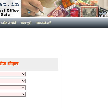
न कोड से खोजें
राज्य सूची
मदद/संपर्क करें
खोज औज़ार