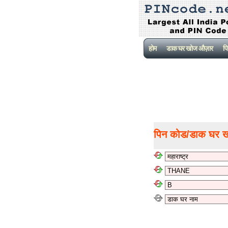
होम
डाक घर खोज औज़ार
पि
पिन कोड/डाक घर 