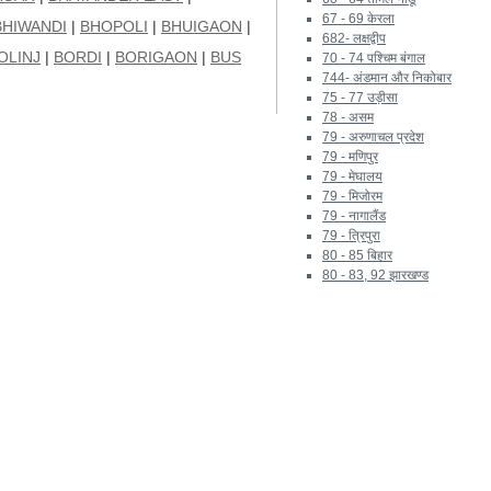
67 - 69 केरला
BHIWANDI
|
BHOPOLI
|
BHUIGAON
|
682- लक्षद्वीप
OLINJ
|
BORDI
|
BORIGAON
|
BUS
70 - 74 पश्चिम बंगाल
744- अंडमान और निकोबार
75 - 77 उड़ीसा
78 - असम
79 - अरुणाचल प्रदेश
79 - मणिपुर
79 - मेघालय
79 - मिजोरम
79 - नागालैंड
79 - त्रिपुरा
80 - 85 बिहार
80 - 83, 92 झारखण्ड