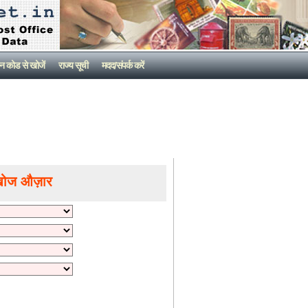
न कोड से खोजें
राज्य सूची
मदद/संपर्क करें
खोज औज़ार