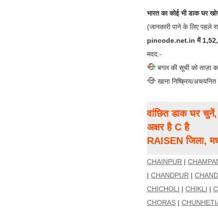
भारत का कोई भी डाक घर खोज
(जानकारी पाने के लिए पहले र
pincode.net.in में 1,52,00
मदद:-
बगल की सूची को ताज़ा क
खाना निष्क्रिय/अचयनित
वांछित डाक घर चुने
अक्षर है C है
RAISEN जिला, मध्य
CHAINPUR
|
CHAMPA
|
CHANDPUR
|
CHAN
CHICHOLI
|
CHIKLI
|
C
CHORAS
|
CHUNHETI