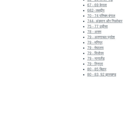
67 - 69 केरला
682- लक्षद्वीप
70 - 74 पश्चिम बंगाल
744- अंडमान और निकोबार
75 - 77 उड़ीसा
78 - असम
79 - अरुणाचल प्रदेश
79 - मणिपुर
79 - मेघालय
79 - मिजोरम
79 - नागालैंड
79 - त्रिपुरा
80 - 85 बिहार
80 - 83, 92 झारखण्ड