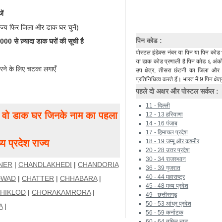
ें
ाज्य फिर जिला और डाक घर चुनें)
पिन कोड :
0 से ज़्यादा डाक घरों की सूची है
पोस्टल इंडेक्स नंबर या पिन या पिन कोड 
या डाक कोड प्रणाली है पिन कोड ६ अंकों 
रने के लिए चटका लगाएँ
उप क्षेत्र, तीसरा छंटनी का जिला औ
प्रतिनिधित्व करते हैं। भारत में 9 पिन क्षेत्
पहले दो अक्षर और पोस्टल सर्कल :
11 - दिल्ली
ं, वो डाक घर जिनके नाम का पहला
12 - 13 हरियाणा
14 - 16 पंजाब
17 - हिमाचल प्रदेश
 प्रदेश राज्य
18 - 19 जम्मू और कश्मीर
20 - 28 उत्तर प्रदेश
30 - 34 राजस्थान
NER
|
CHANDLAKHEDI
|
CHANDORIA
36 - 39 गुजरात
40 - 44 महाराष्ट्र
DWAD
|
CHATTER
|
CHHABARA
|
45 - 48 मध्य प्रदेश
HIKLOD
|
CHORAKAMRORA
|
49 - छत्तीसगढ़
50 - 53 आंध्र प्रदेश
A
|
56 - 59 कर्नाटक
60 - 64 तमिल नाडू