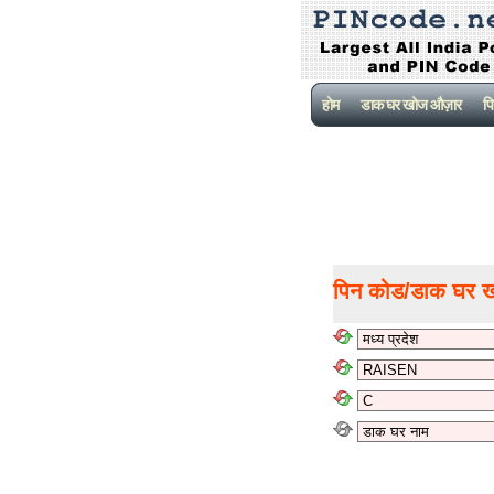
होम
डाक घर खोज औज़ार
पि
पिन कोड/डाक घर 