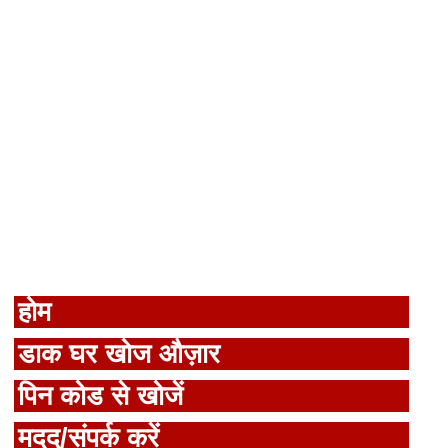
होम
डाक घर खोज औज़ार
पिन कोड से खोजें
मदद/संपर्क करें