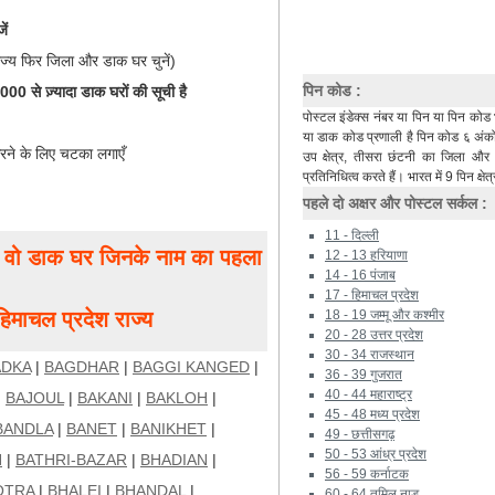
ें
ाज्य फिर जिला और डाक घर चुनें)
पिन कोड :
0 से ज़्यादा डाक घरों की सूची है
पोस्टल इंडेक्स नंबर या पिन या पिन कोड 
या डाक कोड प्रणाली है पिन कोड ६ अंकों 
रने के लिए चटका लगाएँ
उप क्षेत्र, तीसरा छंटनी का जिला औ
प्रतिनिधित्व करते हैं। भारत में 9 पिन क्षेत्
पहले दो अक्षर और पोस्टल सर्कल :
11 - दिल्ली
ं, वो डाक घर जिनके नाम का पहला
12 - 13 हरियाणा
14 - 16 पंजाब
17 - हिमाचल प्रदेश
ाचल प्रदेश राज्य
18 - 19 जम्मू और कश्मीर
20 - 28 उत्तर प्रदेश
30 - 34 राजस्थान
ADKA
|
BAGDHAR
|
BAGGI KANGED
|
36 - 39 गुजरात
40 - 44 महाराष्ट्र
|
BAJOUL
|
BAKANI
|
BAKLOH
|
45 - 48 मध्य प्रदेश
BANDLA
|
BANET
|
BANIKHET
|
49 - छत्तीसगढ़
50 - 53 आंध्र प्रदेश
N
|
BATHRI-BAZAR
|
BHADIAN
|
56 - 59 कर्नाटक
OTRA
|
BHALEI
|
BHANDAL
|
60 - 64 तमिल नाडू