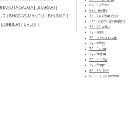
67 - 69 केरला
BHANOTA SALGA
|
BHARARI
|
682- लक्षद्वीप
UR
|
BHODAS MANGLI
|
BHUNAD
|
70 - 74 पश्चिम बंगाल
744- अंडमान और निकोबार
|
BONDERI
|
BREHI
|
75 - 77 उड़ीसा
78 - असम
79 - अरुणाचल प्रदेश
79 - मणिपुर
79 - मेघालय
79 - मिजोरम
79 - नागालैंड
79 - त्रिपुरा
80 - 85 बिहार
80 - 83, 92 झारखण्ड