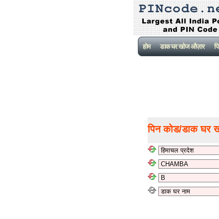
होम
डाक घर खोज औज़ार
पि
पिन कोड/डाक घर 