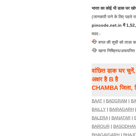
भारत का कोई भी डाक घर खोज
(जानकारी पाने के लिए पहले र
pincode.net.in में 1,52,00
मदद:-
बगल की सूची को ताज़ा क
खाना निष्क्रिय/अचयनित
वांछित डाक घर चुने
अक्षर है B है
CHAMBA जिला, हिम
BAAT
|
BADGRAM
|
B
BAILLY
|
BAIRAGARH
BALERA
|
BANATAR
|
BAROUR
|
BASODHA
BHAGAIGARH
|
BHAJ