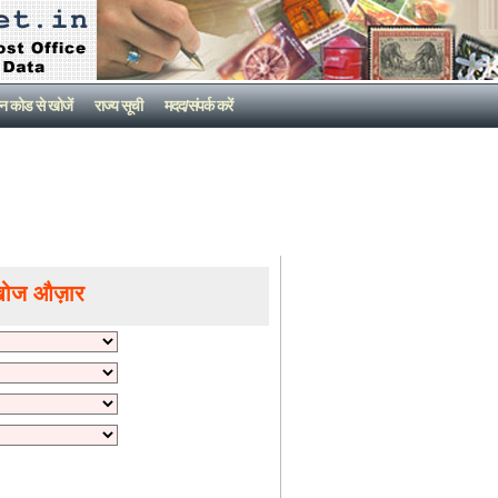
न कोड से खोजें
राज्य सूची
मदद/संपर्क करें
खोज औज़ार