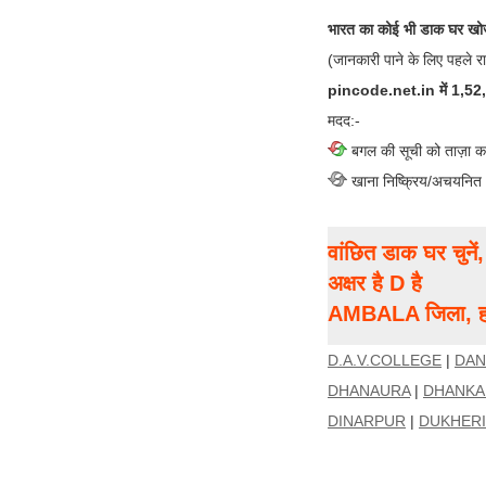
भारत का कोई भी डाक घर खोज
(जानकारी पाने के लिए पहले र
pincode.net.in में 1,52,00
मदद:-
बगल की सूची को ताज़ा क
खाना निष्क्रिय/अचयनित
वांछित डाक घर चुने
अक्षर है D है
AMBALA जिला, हरि
D.A.V.COLLEGE
|
DAN
DHANAURA
|
DHANKA
DINARPUR
|
DUKHERI