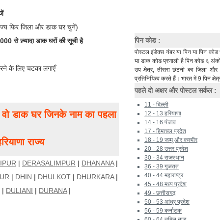
ें
ाज्य फिर जिला और डाक घर चुनें)
पिन कोड :
0 से ज़्यादा डाक घरों की सूची है
पोस्टल इंडेक्स नंबर या पिन या पिन कोड 
या डाक कोड प्रणाली है पिन कोड ६ अंकों 
रने के लिए चटका लगाएँ
उप क्षेत्र, तीसरा छंटनी का जिला औ
प्रतिनिधित्व करते हैं। भारत में 9 पिन क्षेत्
पहले दो अक्षर और पोस्टल सर्कल :
11 - दिल्ली
ं, वो डाक घर जिनके नाम का पहला
12 - 13 हरियाणा
14 - 16 पंजाब
17 - हिमाचल प्रदेश
याणा राज्य
18 - 19 जम्मू और कश्मीर
20 - 28 उत्तर प्रदेश
30 - 34 राजस्थान
IPUR
|
DERASALIMPUR
|
DHANANA
|
36 - 39 गुजरात
40 - 44 महाराष्ट्र
UR
|
DHIN
|
DHULKOT
|
DHURKARA
|
45 - 48 मध्य प्रदेश
|
DULIANI
|
DURANA
|
49 - छत्तीसगढ़
50 - 53 आंध्र प्रदेश
56 - 59 कर्नाटक
60 - 64 तमिल नाडू