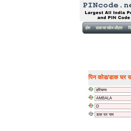
होम
डाक घर खोज औज़ार
पि
पिन कोड/डाक घर 