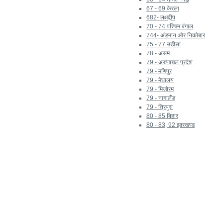
67 - 69 केरला
682- लक्षद्वीप
70 - 74 पश्चिम बंगाल
744- अंडमान और निकोबार
75 - 77 उड़ीसा
78 - असम
79 - अरुणाचल प्रदेश
79 - मणिपुर
79 - मेघालय
79 - मिजोरम
79 - नागालैंड
79 - त्रिपुरा
80 - 85 बिहार
80 - 83, 92 झारखण्ड