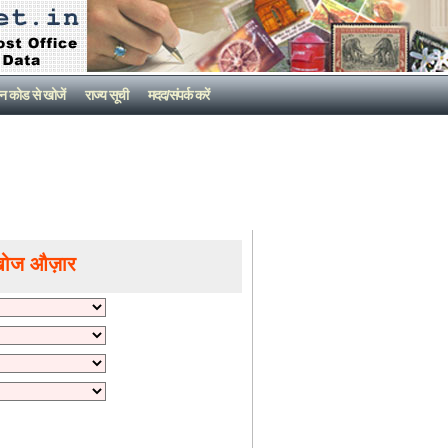
न कोड से खोजें
राज्य सूची
मदद/संपर्क करें
खोज औज़ार