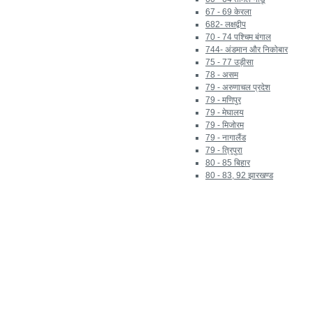
67 - 69 केरला
682- लक्षद्वीप
70 - 74 पश्चिम बंगाल
744- अंडमान और निकोबार
75 - 77 उड़ीसा
78 - असम
79 - अरुणाचल प्रदेश
79 - मणिपुर
79 - मेघालय
79 - मिजोरम
79 - नागालैंड
79 - त्रिपुरा
80 - 85 बिहार
80 - 83, 92 झारखण्ड