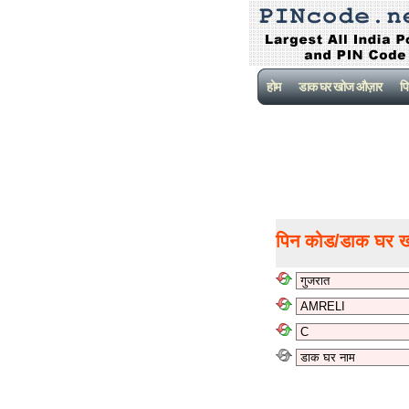
होम
डाक घर खोज औज़ार
पि
पिन कोड/डाक घर 