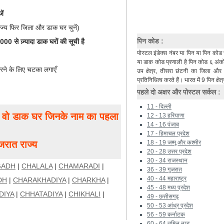
ें
ाज्य फिर जिला और डाक घर चुनें)
पिन कोड :
0 से ज़्यादा डाक घरों की सूची है
पोस्टल इंडेक्स नंबर या पिन या पिन कोड 
या डाक कोड प्रणाली है पिन कोड ६ अंकों 
रने के लिए चटका लगाएँ
उप क्षेत्र, तीसरा छंटनी का जिला औ
प्रतिनिधित्व करते हैं। भारत में 9 पिन क्षेत्
पहले दो अक्षर और पोस्टल सर्कल :
11 - दिल्ली
ं, वो डाक घर जिनके नाम का पहला
12 - 13 हरियाणा
14 - 16 पंजाब
17 - हिमाचल प्रदेश
रात राज्य
18 - 19 जम्मू और कश्मीर
20 - 28 उत्तर प्रदेश
30 - 34 राजस्थान
GADH
|
CHALALA
|
CHAMARADI
|
36 - 39 गुजरात
40 - 44 महाराष्ट्र
DH
|
CHARAKHADIYA
|
CHARKHA
|
45 - 48 मध्य प्रदेश
DIYA
|
CHHATADIYA
|
CHIKHALI
|
49 - छत्तीसगढ़
50 - 53 आंध्र प्रदेश
56 - 59 कर्नाटक
60 - 64 तमिल नाडू