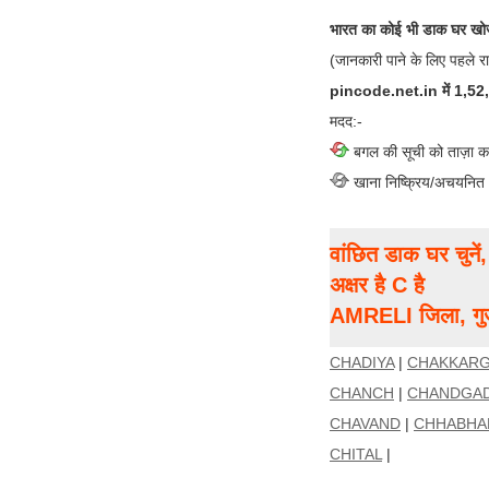
भारत का कोई भी डाक घर खोज
(जानकारी पाने के लिए पहले र
pincode.net.in में 1,52,00
मदद:-
बगल की सूची को ताज़ा क
खाना निष्क्रिय/अचयनित
वांछित डाक घर चुने
अक्षर है C है
AMRELI जिला, गुज
CHADIYA
|
CHAKKAR
CHANCH
|
CHANDGA
CHAVAND
|
CHHABHA
CHITAL
|