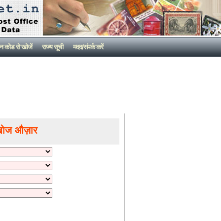
न कोड से खोजें
राज्य सूची
मदद/संपर्क करें
खोज औज़ार