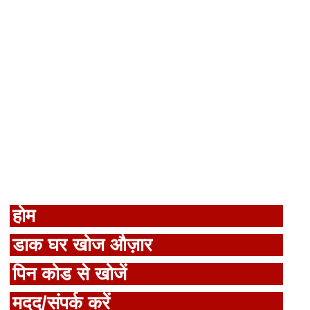
होम
डाक घर खोज औज़ार
पिन कोड से खोजें
मदद/संपर्क करें