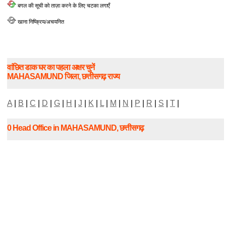
बगल की सूची को ताज़ा करने के लिए चटका लगाएँ
खाना निष्क्रिय/अचयनित
वांछित डाक घर का पहला अक्षर चुनें
MAHASAMUND जिला, छत्तीसगढ़ राज्य
A
|
B
|
C
|
D
|
G
|
H
|
J
|
K
|
L
|
M
|
N
|
P
|
R
|
S
|
T
|
0 Head Office in MAHASAMUND, छत्तीसगढ़